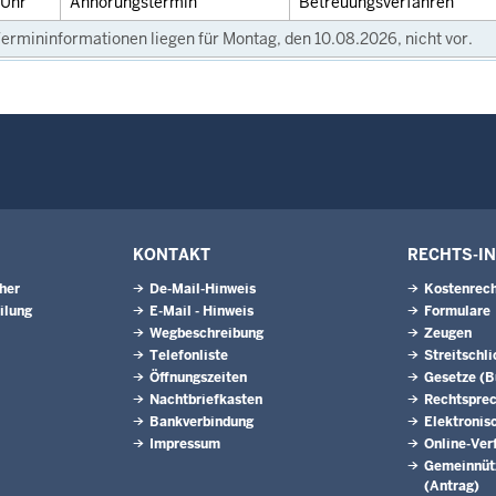
Uhr
Anhörungstermin
Betreuungsverfahren
ermininformationen liegen für Montag, den 10.08.2026, nicht vor.
KONTAKT
RECHTS-I
eher
De-Mail-Hinweis
Kostenrech
ilung
E-Mail - Hinweis
Formulare
Wegbeschreibung
Zeugen
Telefonliste
Streitschl
Öffnungszeiten
Gesetze (
Nachtbriefkasten
Rechtspre
Bankverbindung
Elektronis
Impressum
Online-Ver
Gemeinnütz
(Antrag)