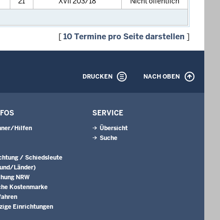
21
XVII 203/18
Nicht öffentlich
[
10 Termine pro Seite darstellen
]
DRUCKEN
NACH OBEN
NFOS
SERVICE
ner/Hilfen
Übersicht
Suche
ichtung / Schiedsleute
Bund/Länder)
chung NRW
che Kostenmarke
fahren
ige Einrichtungen