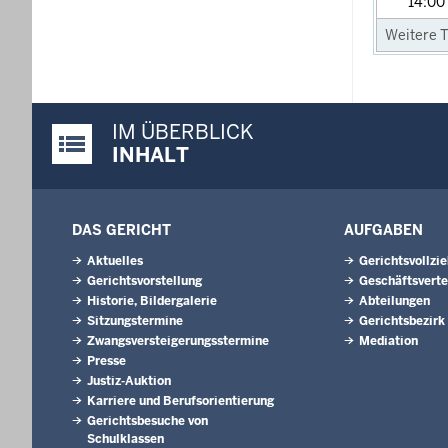
14:00
Weitere T
IM ÜBERBLICK
Justiz-Portal im Überblick:
INHALT
DAS GERICHT
AUFGABEN
Aktuelles
Gerichtsvollzi
Gerichtsvorstellung
Geschäftsverte
Historie, Bildergalerie
Abteilungen
Sitzungstermine
Gerichtsbezirk
Zwangsversteigerungsstermine
Mediation
Presse
Justiz-Auktion
Karriere und Berufsorientierung
Gerichtsbesuche von
Schulklassen