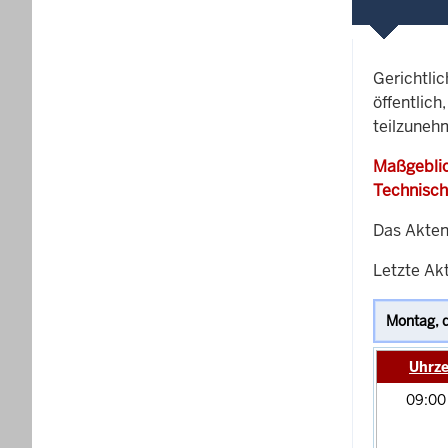
Gerichtli
öffentlich
teilzuneh
Maßgeblic
Technisch
Das Akten
Letzte Akt
Uhrze
09:0