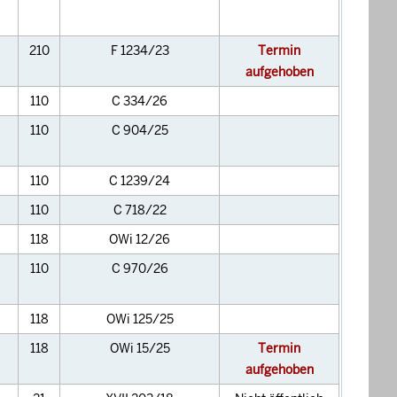
210
F 1234/23
Termin
aufgehoben
110
C 334/26
110
C 904/25
110
C 1239/24
110
C 718/22
118
OWi 12/26
110
C 970/26
118
OWi 125/25
118
OWi 15/25
Termin
aufgehoben