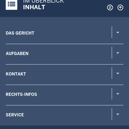
IM ÜBERBLICK
Justiz-Portal im Überblick:
INHALT
DAS GERICHT
AUFGABEN
KONTAKT
RECHTS-INFOS
SERVICE