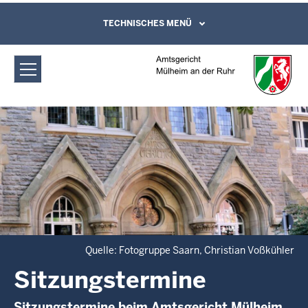
Direkt zum Inhalt
Amtsgericht Mülheim an der Ruhr:
TECHNISCHES MENÜ
Leichte Sprache, Gebärdensprachenvideo
und Kontaktformular
Sitzungstermine
Quelle: Fotogruppe Saarn, Christian Voßkühler
Sitzungstermine
Sitzungstermine beim Amtsgericht Mülheim