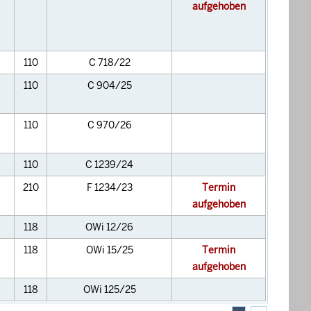
aufgehoben
110
C 718/22
110
C 904/25
110
C 970/26
110
C 1239/24
210
F 1234/23
Termin
aufgehoben
118
OWi 12/26
118
OWi 15/25
Termin
aufgehoben
118
OWi 125/25