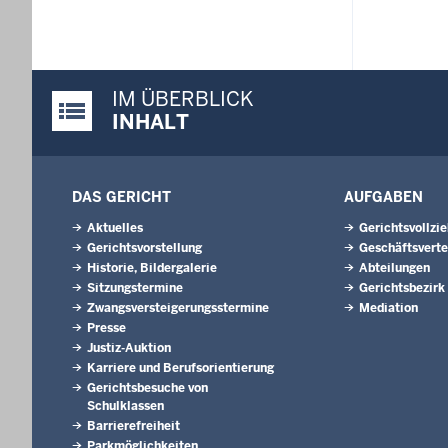
IM ÜBERBLICK
Justiz-Portal im Überblick:
INHALT
DAS GERICHT
AUFGABEN
Aktuelles
Gerichtsvollzi
Gerichtsvorstellung
Geschäftsverte
Historie, Bildergalerie
Abteilungen
Sitzungstermine
Gerichtsbezirk
Zwangsversteigerungsstermine
Mediation
Presse
Justiz-Auktion
Karriere und Berufsorientierung
Gerichtsbesuche von
Schulklassen
Barrierefreiheit
Parkmöglichkeiten