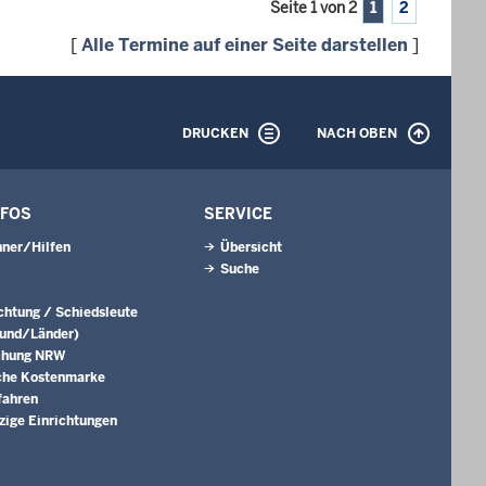
Seite 1 von 2
1
2
[
Alle Termine auf einer Seite darstellen
]
DRUCKEN
NACH OBEN
NFOS
SERVICE
ner/Hilfen
Übersicht
Suche
ichtung / Schiedsleute
Bund/Länder)
chung NRW
che Kostenmarke
fahren
ige Einrichtungen