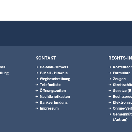
KONTAKT
RECHTS-I
eher
De-Mail-Hinweis
Kostenrech
ilung
E-Mail - Hinweis
Formulare
Wegbeschreibung
Zeugen
Telefonliste
Streitschl
Öffnungszeiten
Gesetze (
Nachtbriefkasten
Rechtspre
Bankverbindung
Elektronis
Impressum
Online-Ver
Gemeinnütz
(Antrag)