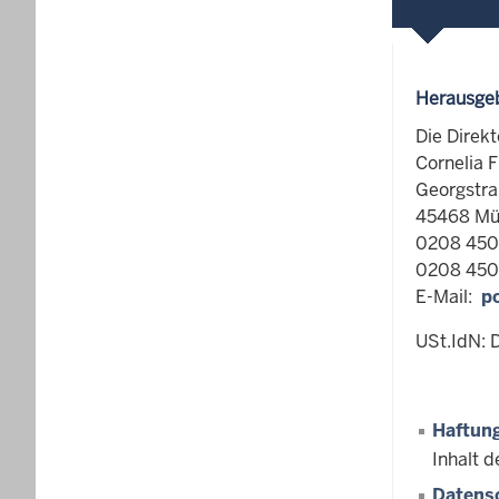
Herausgeb
Die Direk
Cornelia 
Georgstra
45468 Mül
0208 450
0208 450
E-Mail:
p
USt.IdN:
Haftun
Inhalt 
Datens