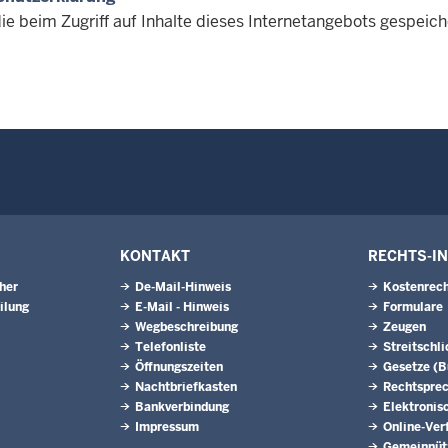
die beim Zugriff auf Inhalte dieses Internetangebots gespei
KONTAKT
RECHTS-I
eher
De-Mail-Hinweis
Kostenrech
ilung
E-Mail - Hinweis
Formulare
Wegbeschreibung
Zeugen
Telefonliste
Streitschl
Öffnungszeiten
Gesetze (
Nachtbriefkasten
Rechtspre
Bankverbindung
Elektronis
Impressum
Online-Ver
Gemeinnütz