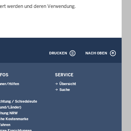
chert werden und deren Verwendung.
DRUCKEN
NACH OBEN
NFOS
SERVICE
ner/Hilfen
Übersicht
Suche
ichtung / Schiedsleute
Bund/Länder)
chung NRW
che Kostenmarke
fahren
ige Einrichtungen