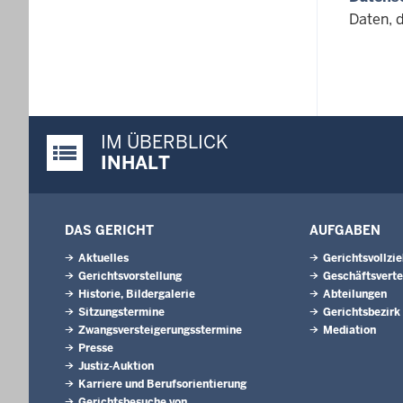
Daten, 
IM ÜBERBLICK
Justiz-Portal im Überblick:
INHALT
DAS GERICHT
AUFGABEN
Aktuelles
Gerichtsvollzi
Gerichtsvorstellung
Geschäftsverte
Historie, Bildergalerie
Abteilungen
Sitzungstermine
Gerichtsbezirk
Zwangsversteigerungsstermine
Mediation
Presse
Justiz-Auktion
Karriere und Berufsorientierung
Gerichtsbesuche von