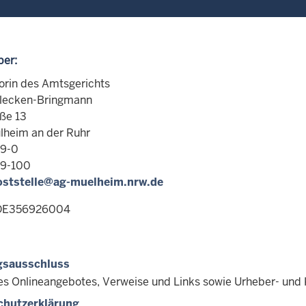
er:
torin des Amtsgerichts
Flecken-Bringmann
ße 13
heim an der Ruhr
9-0
9-100
oststelle@ag-muelheim.nrw.de
 DE356926004
gsausschluss
des Onlineangebotes, Verweise und Links sowie Urheber- und
chutzerklärung