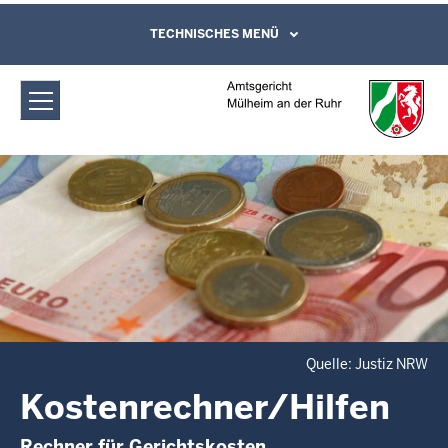
Direkt zum Inhalt
Amtsgericht Mülheim an der Ruhr:
TECHNISCHES MENÜ
Leichte Sprache, Gebärdensprachenvideo
und Kontaktformular
Kostenrechner/Hilfen
Quelle: Justiz NRW
Kostenrechner/Hilfen
Rechner für Gerichtskosten,