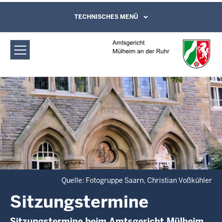
Direkt zum Inhalt
Amtsgericht Mülheim an der Ruhr:
TECHNISCHES MENÜ
Leichte Sprache, Gebärdensprachenvideo
und Kontaktformular
Sitzungstermine
Quelle: Fotogruppe Saarn, Christian Voßkühler
Sitzungstermine
Sitzungstermine beim Amtsgericht Mülheim